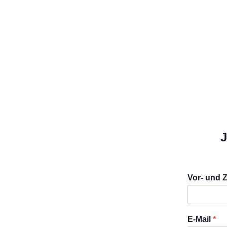
J
Vor- und
V
o
E-Mail
*
r