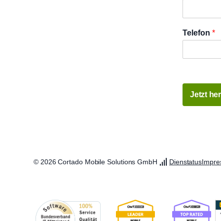
n
a
m
e
Telefon
*
Jetzt he
© 2026 Cortado Mobile Solutions GmbH
Dienstatus
Impr