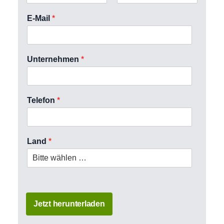
V
N
o
a
E-Mail
*
r
c
n
h
a
n
m
a
e
m
Unternehmen
*
e
Telefon
*
Land
*
Jetzt herunterladen