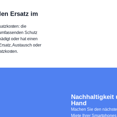
en Ersatz im
atzkosten: die
n umfassenden Schutz
hädigt oder hat einen
Ersatz, Austausch oder
atzkosten.
Nachhaltigkeit
Hand
Machen Sie den nächsten 
Miete Ihrer Smartphones 